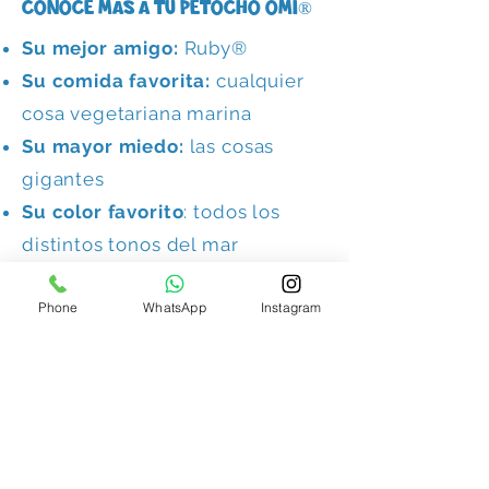
Conoce más a tu Petocho omi®
Su mejor amigo:
Ruby®
Su comida favorita:
cualquier
cosa vegetariana marina
Su mayor miedo:
las cosas
gigantes
Su color favorito
: todos los
distintos tonos del mar
Lo que no le gusta:
pensar que
Phone
WhatsApp
Instagram
no es capaz de lograr algo
Su super poder:
creer en si
mismo
Sabor de Nieberry
favorito:
Cookie monster