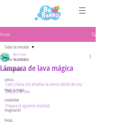
Entrada
Todas las entradas
Berry Team
Todas las entradas
19 jul 2020
Lámpara de lava mágica
manualidades
ciencia
Cami y Rana nos enseñan la ciencia detrás de una 
tengo la magia
lámpara de lava.
creatividad
Prepara el siguiente material: 
imaginación
fiestas